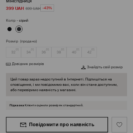
Мініспідниця
399
UAH
-43%
699
UAH
Колір
-
сірий
Розмір
(продано)
32
34
36
38
40
42
Довідник розмірів
Знайдіть свій розмір
Цей товар зараз недоступний в Інтернеті. Підпишіться на
сповіщення, і ми повідомимо вас, коли він стане доступним,
або перевіримо наявність у магазині.
Підказка
Клієнти оцінили розмір як стандартний.
Повідомити про наявність