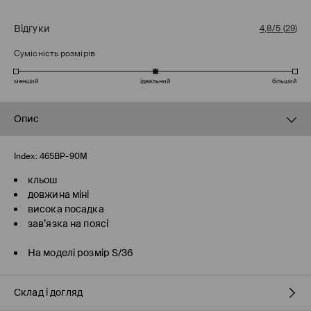
Відгуки
4,8/5
(
29
)
Сумісність розмірів
менший
ідеальний
більший
Опис
Index:
465BP-90M
кльош
довжина міні
висока посадка
зав’язка на поясі
На моделі розмір S/36
Склад і догляд