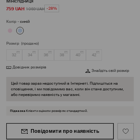
Мініспідниця
759
UAH
-28%
1 059
UAH
Колір
-
синій
Розмір
(продано)
32
34
36
38
40
42
Довідник розмірів
Знайдіть свій розмір
Цей товар зараз недоступний в Інтернеті. Підпишіться на
сповіщення, і ми повідомимо вас, коли він стане доступним,
або перевіримо наявність у магазині.
Підказка
Клієнти оцінили розмір як стандартний.
Повідомити про наявність