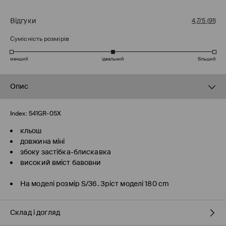
Відгуки
4,7/5
(
91
)
Сумісність розмірів
менший
ідеальний
більший
Опис
Index:
541GR-05X
кльош
довжина міні
збоку застібка-блискавка
високий вміст бавовни
На моделі розмір S/36. Зріст моделі 180 cm
Склад і догляд