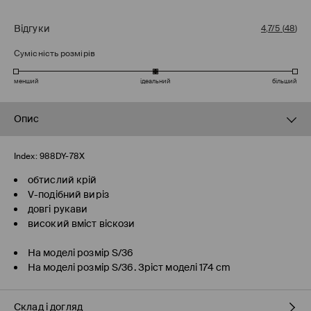
Відгуки
4,7/5
(
48
)
Сумісність розмірів
менший
ідеальний
більший
Опис
Index:
988DY-78X
обтислий крій
V-подібний виріз
довгі рукави
високий вміст віскози
На моделі розмір S/36
На моделі розмір S/36. Зріст моделі 174 cm
Склад і догляд