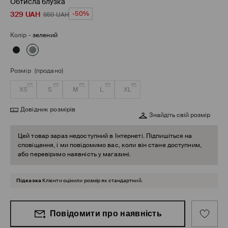
Обтисла блузка
329
UAH
-50%
659
UAH
Колір
-
зелений
Розмір
(продано)
XS
S
M
L
XL
Довідник розмірів
Знайдіть свій розмір
Цей товар зараз недоступний в Інтернеті. Підпишіться на
сповіщення, і ми повідомимо вас, коли він стане доступним,
або перевіримо наявність у магазині.
Підказка
Клієнти оцінили розмір як стандартний.
Повідомити про наявність