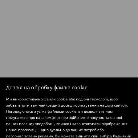
Дозвіл на обробку файлів cookie
Ми використовуємо файли cookie або подібні технології, щоб
забезпечити вам найкращий досвід користування нашим сайтом.
Погоджуючись з усіма файлами cookie, ви дозволяєте нам
піклуватися про ваш комфорт при здійсненні покупок на основі
ваших власних уподобань, звичок і налаштовувати відображення
нашої пропозиції індивідуально до ваших потреб або
персоналізовану рекламу. Ви можете змінити свій вибір у будь-який