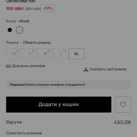
Обтислий топ
159
UAH
-39%
259
UAH
Колір
-
білий
Розмір
-
Оберіть розмір
XS
S
M
L
XL
Довідник розмірів
Знайдіть свій розмір
Підказка
Клієнти оцінили розмір як стандартний.
Додати у кошик
Відгуки
4,5/5
(
174
)
Сумісність розмірів