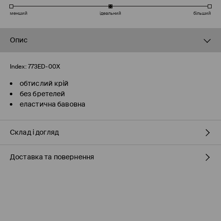
менший
ідеальний
більший
Опис
Index:
773ED-00X
обтислий крій
без бретелей
еластична бавовна
Склад і догляд
Доставка та повернення
93% БАВОВНА, 7% ЕЛАСТАН
Правила доставки
Пункті відбору Meest ПОШТА
(7-11 робочих днів)
160 UAH
/ Оплата онлайн