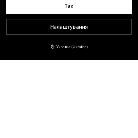
Так
Налаштування
Україна (Ukraine)
Інші клієнти також обрали