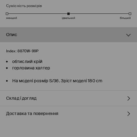
Сумісність розмірів
менший
ідеальний
більший
Опис
Index:
8870W-99P
обтислий крій
горловина халтер
На моделі розмір S/36. Зріст моделі 180 cm
Склад і догляд
Доставка та повернення
95% БАВОВНА, 5% ЕЛАСТАН
Правила доставки