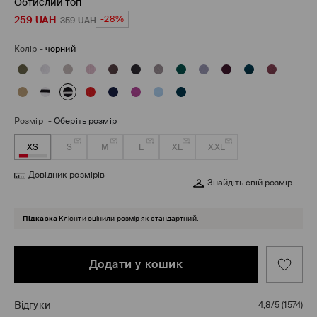
Обтислий топ
259
UAH
-28%
359
UAH
Колір
-
чорний
Розмір
-
Оберіть розмір
XS
S
M
L
XL
XXL
Довідник розмірів
Знайдіть свій розмір
Підказка
Клієнти оцінили розмір як стандартний.
Додати у кошик
Відгуки
4,8/5
(
1574
)