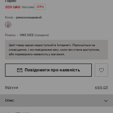
Парео
359
UAH
-53%
759
UAH
Колір
-
різнокольоровий
Розмір
-
ONE SIZE
(продано)
Цей товар зараз недоступний в Інтернеті. Підпишіться на
сповіщення, і ми повідомимо вас, коли він стане доступним,
або перевіримо наявність у магазині.
Повідомити про наявність
Відгуки
4,6/5
(
27
)
Опис