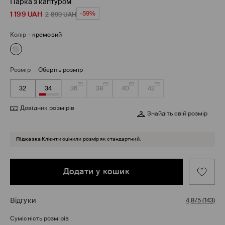
Парка з каптуром
1 199
UAH
-59%
2 899
UAH
Колір
-
кремовий
Розмір
-
Оберіть розмір
32
34
36
38
40
42
Довідник розмірів
Знайдіть свій розмір
Підказка
Клієнти оцінили розмір як стандартний.
Додати у кошик
Відгуки
4,8/5
(
143
)
Сумісність розмірів