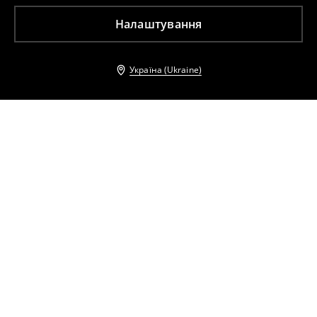
Налаштування
Україна (Ukraine)
Інші клієнти також обрали
Парка
Парка
799
UAH
2399
UAH
699
UAH
1599
UAH