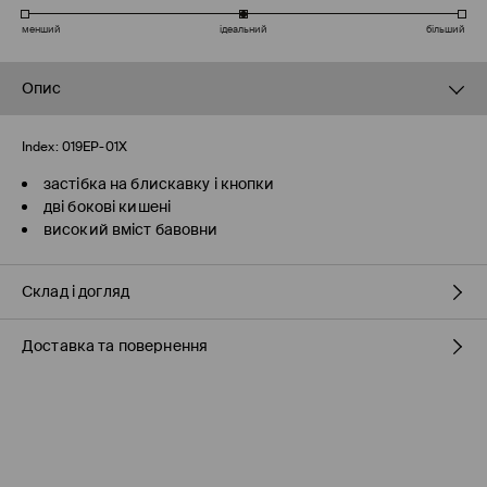
менший
ідеальний
більший
Опис
Index:
019EP-01X
застібка на блискавку і кнопки
дві бокові кишені
високий вміст бавовни
Склад і догляд
Доставка та повернення
66% БАВОВНА, 34% ПОЛІЕСТЕР
Правила доставки
Пункті відбору Meest ПОШТА
(7-11 робочих днів)
160 UAH
/ Оплата онлайн