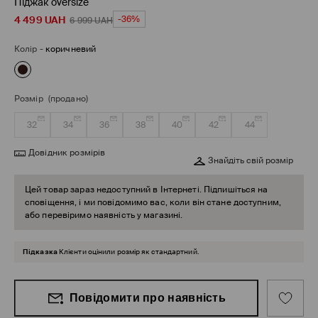
Піджак оversize
4 499
UAH
-36%
6 999
UAH
Колір
-
коричневий
Розмір
(продано)
32
34
36
38
40
42
44
Довідник розмірів
Знайдіть свій розмір
Цей товар зараз недоступний в Інтернеті. Підпишіться на
сповіщення, і ми повідомимо вас, коли він стане доступним,
або перевіримо наявність у магазині.
Підказка
Клієнти оцінили розмір як стандартний.
Повідомити про наявність