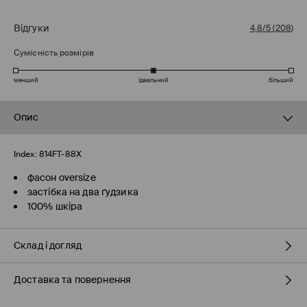
Відгуки
4,8/5
(
208
)
Сумісність розмірів
менший
ідеальний
більший
Опис
Index:
814FT-88X
фасон oversize
застібка на два ґудзика
100% шкіра
Склад і догляд
Доставка та повернення
100% СПІЛКА ШКІРА