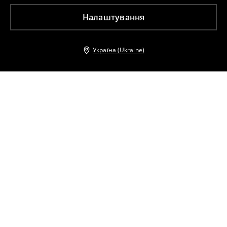
Налаштування
Україна (Ukraine)
Інші клієнти також обрали
Шкіряна куртка
Куртка з високим коміром
3499
UAH
6999
UAH
1699
UAH
2599
UAH