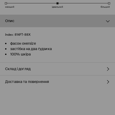
менший
ідеальний
більший
Опис
Index:
814FT-88X
фасон oversize
застібка на два ґудзика
100% шкіра
Склад і догляд
Доставка та повернення
100% СПІЛКА ШКІРА
Правила доставки
Пункті відбору Meest ПОШТА
(7-11 робочих днів)
160 UAH
/ Оплата онлайн