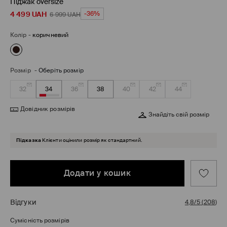
Піджак оversize
4 499
UAH
-36%
6 999
UAH
Колір
-
коричневий
Розмір
-
Оберіть розмір
32
34
36
38
40
42
44
Довідник розмірів
Знайдіть свій розмір
Підказка
Клієнти оцінили розмір як стандартний.
Додати у кошик
Відгуки
4,8/5
(
208
)
Сумісність розмірів