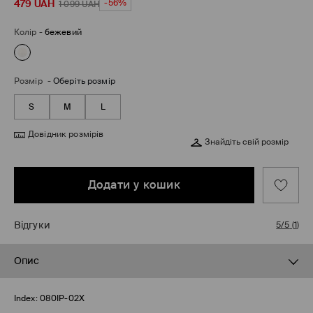
479
UAH
-56%
1 099
UAH
Колір
-
бежевий
Розмір
-
Оберіть розмір
S
M
L
Довідник розмірів
Знайдіть свій розмір
Додати у кошик
Відгуки
5/5
(
1
)
Опис
Index:
080IP-02X