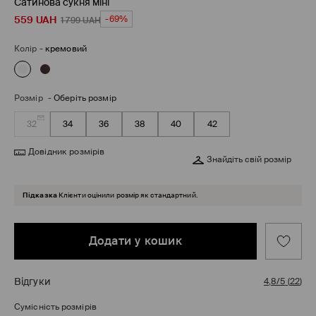
Сатинова сукня міні
559
UAH
-69%
1 799
UAH
Колір
-
кремовий
Розмір
-
Оберіть розмір
32
34
36
38
40
42
Довідник розмірів
Знайдіть свій розмір
Підказка
Клієнти оцінили розмір як стандартний.
Додати у кошик
Відгуки
4,8/5
(
22
)
Сумісність розмірів