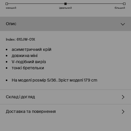
менший
ідеальний
більший
Опис
Index:
610JW-01X
асиметричний крій
довжина міні
V-подібний виріз
тонкі бретельки
На моделі розмір S/36. Зріст моделі 179 cm
Склад і догляд
Доставка та повернення
97% ПОЛІЕСТЕР, 3% ЕЛАСТАН
Правила доставки