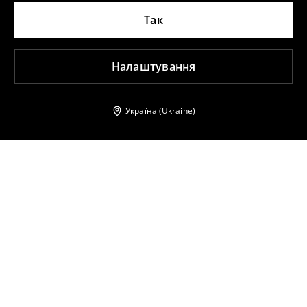
Так
Налаштування
Україна (Ukraine)
Інші клієнти також обрали