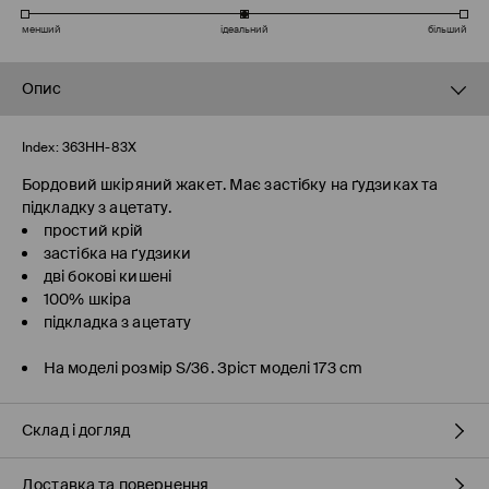
менший
ідеальний
більший
Опис
Index:
363HH-83X
Бордовий шкіряний жакет. Має застібку на ґудзиках та
підкладку з ацетату.
простий крій
застібка на ґудзики
дві бокові кишені
100% шкіра
підкладка з ацетату
На моделі розмір S/36. Зріст моделі 173 cm
Склад і догляд
Доставка та повернення