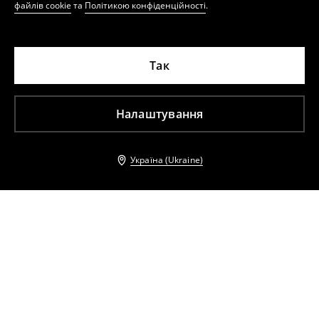
файлів cookie
та
Політикою конфіденційності
.
Так
Налаштування
Україна (Ukraine)