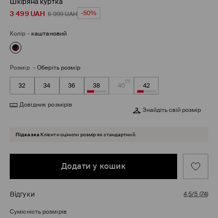
Шкіряна куртка
3 499
UAH
-50%
6 999
UAH
Колір
-
каштановий
Розмір
-
Оберіть розмір
32
34
36
38
40
42
Довідник розмірів
Знайдіть свій розмір
Підказка
Клієнти оцінили розмір як стандартний.
Додати у кошик
Відгуки
4,5/5
(
74
)
Сумісність розмірів