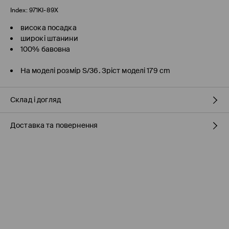
Index:
971KI-89X
висока посадка
широкі штанини
100% бавовна
На моделі розмір S/36. Зріст моделі 179 cm
Склад і догляд
Доставка та повернення
100% БАВОВНА
Правила доставки
Пункті відбору Meest ПОШТА
(7-11 робочих днів)
160 UAH
/ Оплата онлайн
Пункті відбору Нова ПОШТА
(7-11 робочих днів)
160 UAH
/ Оплата онлайн