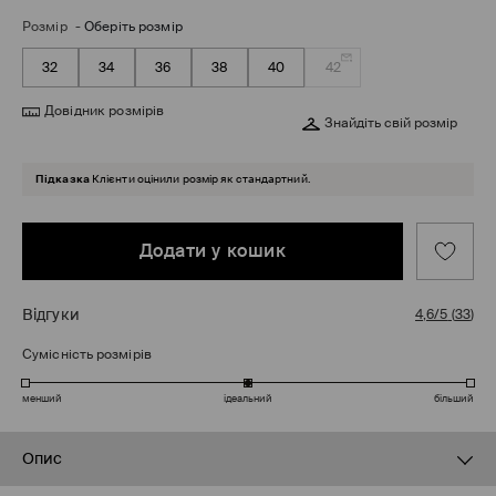
Розмір
-
Оберіть розмір
32
34
36
38
40
42
Довідник розмірів
Знайдіть свій розмір
Підказка
Клієнти оцінили розмір як стандартний.
Додати у кошик
Відгуки
4,6/5
(
33
)
Сумісність розмірів
менший
ідеальний
більший
Опис