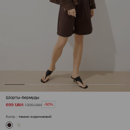
Шорты-бермуды
699
UAH
-50%
1 399
UAH
Колір
-
темно-коричневий