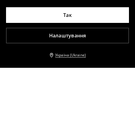
Так
Налаштування
Україна (Ukraine)
Інші клієнти також обрали