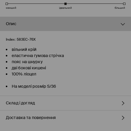
менший
ідеальний
більший
Опис
Index:
583EC-76X
вільний крій
еластична гумова стрічка
пояс на шнурку
дві бокові кишені
100% ліоцел
На моделі розмір S/36
Склад і догляд
Доставка та повернення
100% ЛІОЦЕЛЛ