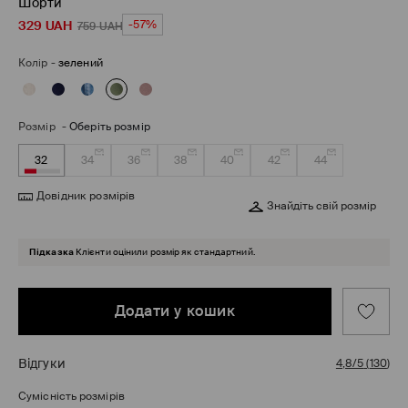
Шорти
329
UAH
-57%
759
UAH
Колір
-
зелений
Розмір
-
Оберіть розмір
32
34
36
38
40
42
44
Довідник розмірів
Знайдіть свій розмір
Підказка
Клієнти оцінили розмір як стандартний.
Додати у кошик
Відгуки
4,8/5
(
130
)
Сумісність розмірів