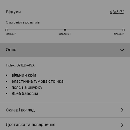
Відгуки
4,8/5
(
71
)
Сумісність розмірів
менший
ідеальний
більший
Опис
Index:
871ED-43X
вільний крій
еластична гумова стрічка
пояс на шнурку
95% бавовна
Склад і догляд
Доставка та повернення
95% БАВОВНА, 5% ЕЛАСТАН