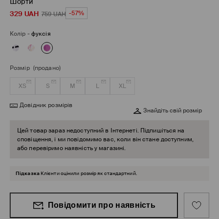
Шорти
329
UAH
-57%
759
UAH
Колір
-
фуксія
Розмір
(продано)
XS
S
M
L
XL
Довідник розмірів
Знайдіть свій розмір
Цей товар зараз недоступний в Інтернеті. Підпишіться на
сповіщення, і ми повідомимо вас, коли він стане доступним,
або перевіримо наявність у магазині.
Підказка
Клієнти оцінили розмір як стандартний.
Повідомити про наявність