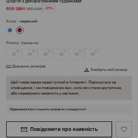
Шорти з декоративними ґудзиками
659
UAH
-31%
959
UAH
Колір
-
червоний
Розмір
(продано)
32
34
36
38
40
42
Довідник розмірів
Знайдіть свій розмір
Цей товар зараз недоступний в Інтернеті. Підпишіться на
сповіщення, і ми повідомимо вас, коли він стане доступним,
або перевіримо наявність у магазині.
Підказка
Клієнти оцінили розмір як стандартний.
Повідомити про наявність