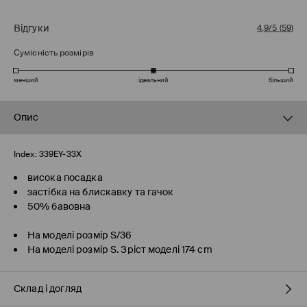
Відгуки
4,9/5
(
59
)
Сумісність розмірів
менший
ідеальний
більший
Опис
Index:
339EY-33X
висока посадка
застібка на блискавку та гачок
50% бавовна
На моделі розмір S/36
На моделі розмір S. Зріст моделі 174 cm
Склад і догляд