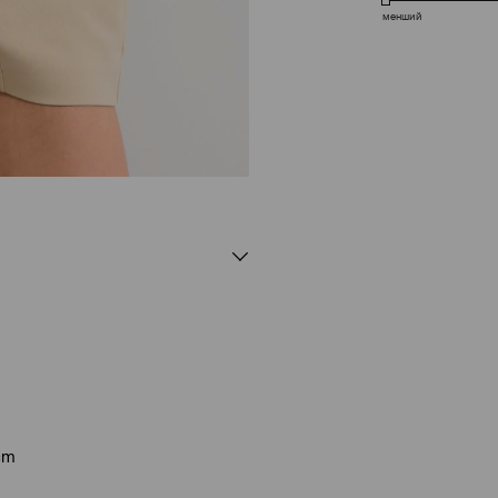
менший
 cm