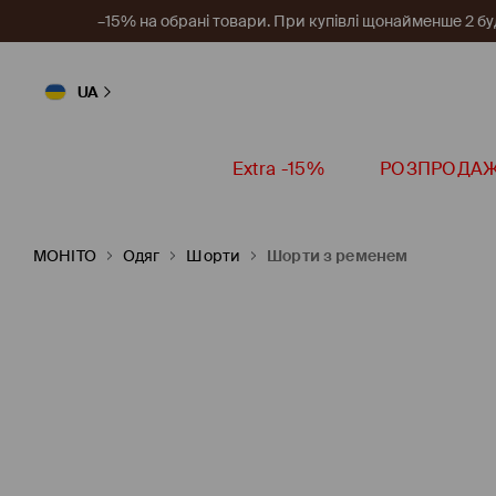
–15% на обрані товари. При купівлі щонайменше 2 будь
UA
Extra -15%
РОЗПРОДА
MOHITO
Одяг
Шорти
Шорти з ременем