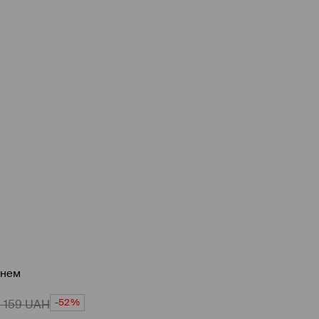
енем
-52%
1 159
UAH