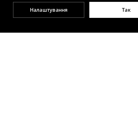
Налаштування
Так
Інші клієнти також обрали
Шорти з ременем
Джинсові ш
799
UAH
859
UAH
1099
UAH
1199