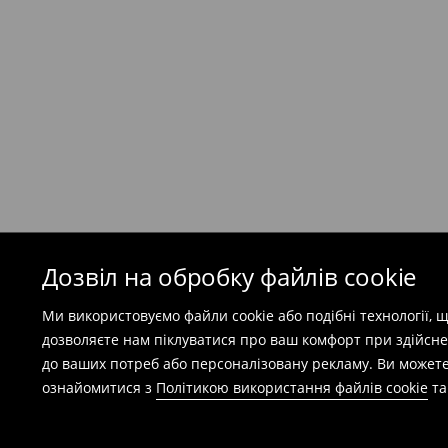
Кур'єр Meest ПОШТА
(
7-11
робочих днів)
199 UAH
/ Оплата при отриманні
(
49 грн
при покупці на суму понад 1600 грн)
Безкоштовна доставка при замовленні тов
⟶
Детальніше
Попереджаємо, якщо сума замовлення пер
(враховуючи кошти доставки), вартість по
залежати від додаткової оплати податку.
Дозвіл на обробку файлів cookie
Правила повернення
Ми використовуємо файли cookie або подібні технології,
Ви можете повернути товар в інтернет-маг
дозволяєте нам піклуватися про ваш комфорт при здійсне
заповнивши форму на сайті.
до ваших потреб або персоналізовану рекламу. Ви можете
⟶
Детальніше
ознайомитися з
Політикою використання файлів cookie
т