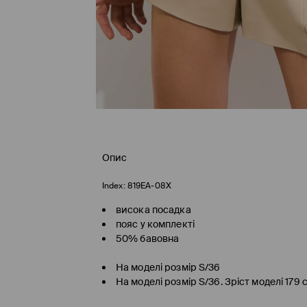
Опис
Index:
819EA-08X
висока посадка
пояс у комплекті
50% бавовна
На моделі розмір S/36
На моделі розмір S/36. Зріст моделі 179