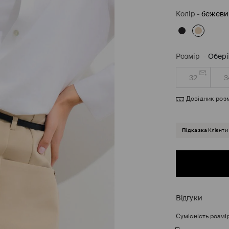
Колір
-
бежеви
Розмір
-
Обері
32
3
Довідник розм
Підказка
Клієнти
Відгуки
Сумісність розмі