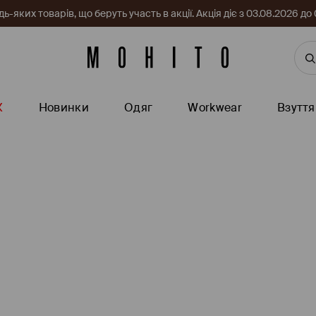
-яких товарів, що беруть участь в акції. Акція діє з 03.08.2026 
Ж
Новинки
Одяг
Workwear
Взуття