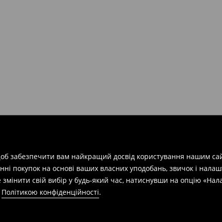
арів
на суму від 1600 грн.
евищує еквівалент 150 євро
силки при отриманні буде
 щоб забезпечити вам найкращий досвід користування нашим сай
азин протягом 30 днів,
нні покупок на основі ваших власних уподобань, звичок і нала
 змінити свій вибір у будь-який час, натиснувши на опцію «На
а
Політикою конфіденційності
.