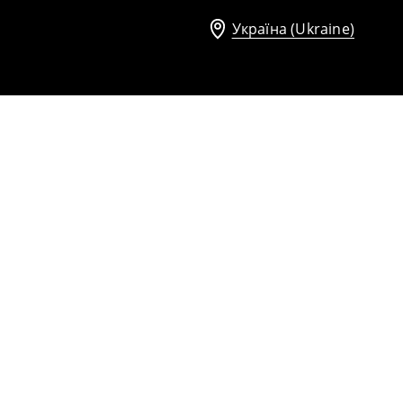
Україна (Ukraine)
Шорти
799
UAH
1299
UAH