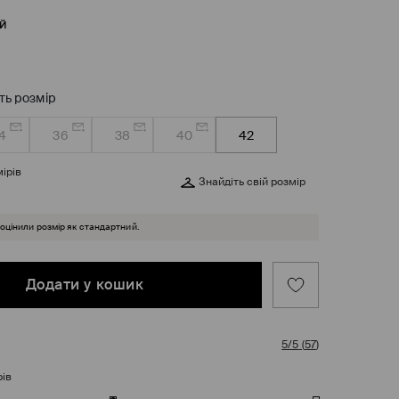
й
ть розмір
4
36
38
40
42
ірів
Знайдіть свій розмір
 оцінили розмір як стандартний.
Додати у кошик
5/5
(
57
)
рів