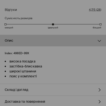
Відгуки
4,7/5
(
28
)
Сумісність розмірів
менший
ідеальний
більший
Опис
Index:
498ED-99X
висока посадка
застібка-блискавка
широкі штанини
пояс у комплекті
Склад і догляд
Доставка та повернення
79% ПОЛІЕСТЕР, 17% ВІСКОЗА, 4% ЕЛАСТАН