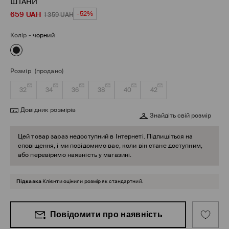
ШТАНИ
659
UAH
-52%
1 359
UAH
Колір
-
чорний
Розмір
(продано)
32
34
36
38
40
42
Довідник розмірів
Знайдіть свій розмір
Цей товар зараз недоступний в Інтернеті. Підпишіться на
сповіщення, і ми повідомимо вас, коли він стане доступним,
або перевіримо наявність у магазині.
Підказка
Клієнти оцінили розмір як стандартний.
Повідомити про наявність