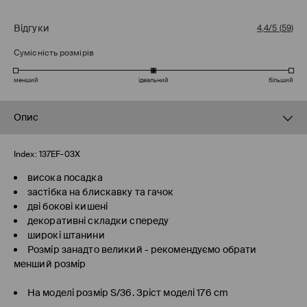
Відгуки
4,4/5
(
59
)
Сумісність розмірів
менший
ідеальний
більший
Опис
Index:
137EF-03X
висока посадка
застібка на блискавку та гачок
дві бокові кишені
декоративні складки спереду
широкі штанини
Розмір занадто великий - рекомендуємо обрати
менший розмір
На моделі розмір S/36. Зріст моделі 176 cm