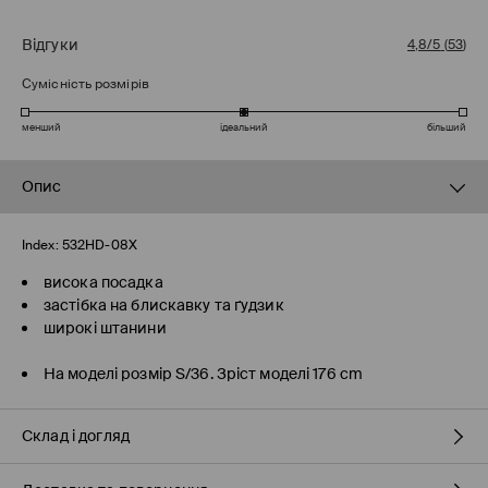
Відгуки
4,8/5
(
53
)
Сумісність розмірів
менший
ідеальний
більший
Опис
Index:
532HD-08X
висока посадка
застібка на блискавку та ґудзик
широкі штанини
На моделі розмір S/36. Зріст моделі 176 cm
Склад і догляд