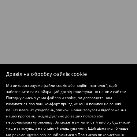
Дозвіл на обробку файлів cookie
Ми використовуємо файли cookie або подібні технології, щоб
забезпечити вам найкращий досвід користування нашим сайтом.
Погоджуючись з усіма файлами cookie, ви дозволяєте нам
піклуватися про ваш комфорт при здійсненні покупок на основі
ваших власних уподобань, звичок і налаштовувати відображення
нашої пропозиції індивідуально до ваших потреб або
персоналізовану рекламу. Ви можете змінити свій вибір у будь-який
час, натиснувши на опцію «Налаштування». Щоб дізнатися більше,
ми рекомендуємо вам ознайомитися з
Політикою використання