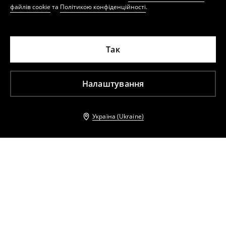
файлів cookie
та
Політикою конфіденційності
.
Так
Налаштування
Україна (Ukraine)