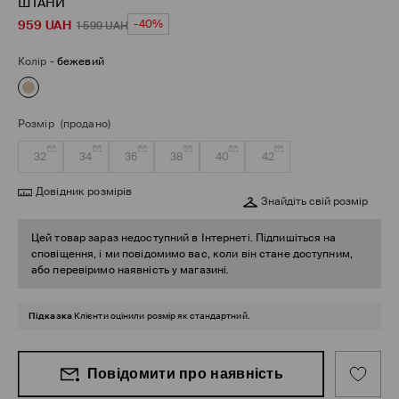
ШТАНИ
959
UAH
-40%
1 599
UAH
Колір
-
бежевий
Розмір
(продано)
32
34
36
38
40
42
Довідник розмірів
Знайдіть свій розмір
Цей товар зараз недоступний в Інтернеті. Підпишіться на
сповіщення, і ми повідомимо вас, коли він стане доступним,
або перевіримо наявність у магазині.
Підказка
Клієнти оцінили розмір як стандартний.
Повідомити про наявність