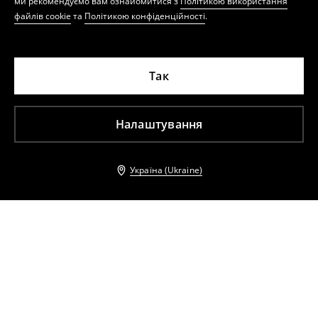
ми рекомендуємо вам ознайомитися з
Політикою використання
файлів cookie
та
Політикою конфіденційності
.
Так
Налаштування
Україна (Ukraine)