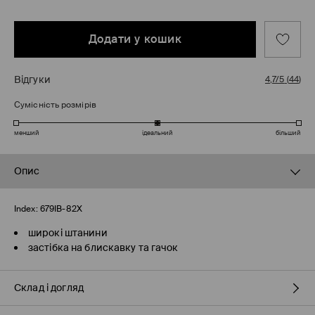
Додати у кошик
Відгуки
4,7/5
(
44
)
Сумісність розмірів
менший
ідеальний
більший
Опис
Index:
679IB-82X
широкі штанини
застібка на блискавку та гачок
Склад і догляд