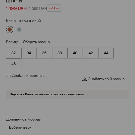
ШТАНИ
1 499
UAH
-29%
2 099
UAH
Колір
-
коричневий
Розмір
-
Оберіть розмір
32
34
36
38
40
42
44
46
Довідник розмірів
Знайдіть свій розмір
Підказка
Клієнти оцінили розмір як стандартний.
Доповни свій образ
Добери верх