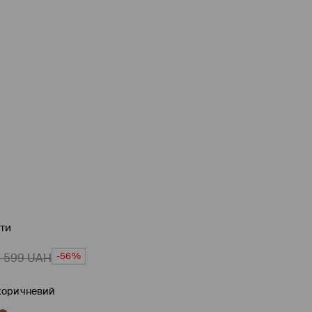
ти
-56%
1 599
UAH
коричневий