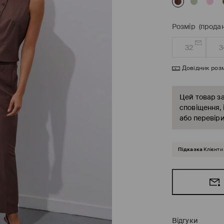
Розмір
(продан
32
3
Довідник розм
Цей товар за
сповіщення, 
або перевіри
Підказка
Клієнти
Відгуки