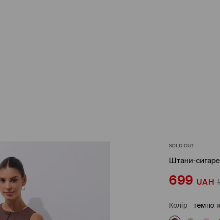
SOLD OUT
Штани-сигаре
699
UAH
Колір
-
темно-