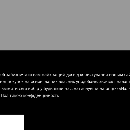
арів
на суму від 1600 грн.
евищує еквівалент 150 євро
силки при отриманні буде
азин протягом 30 днів,
 щоб забезпечити вам найкращий досвід користування нашим сай
нні покупок на основі ваших власних уподобань, звичок і нала
 змінити свій вибір у будь-який час, натиснувши на опцію «На
а
Політикою конфіденційності
.