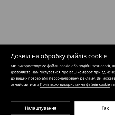
Безкоштовна доставка при замовленні тов
⟶
Детальніше
Попереджаємо, якщо сума замовлення пер
(враховуючи кошти доставки), вартість по
залежати від додаткової оплати податку.
Правила повернення
Дозвіл на обробку файлів cookie
Ви можете повернути товар в інтернет-маг
Ми використовуємо файли cookie або подібні технології,
заповнивши форму на сайті.
дозволяєте нам піклуватися про ваш комфорт при здійсне
⟶
Детальніше
до ваших потреб або персоналізовану рекламу. Ви можете
ознайомитися з
Політикою використання файлів cookie
т
Налаштування
Так