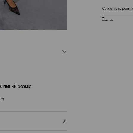
Сумісність розмі
менший
 більший розмір
 cm