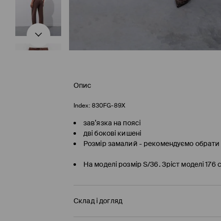
Опис
Index:
830FG-89X
зав’язка на поясі
дві бокові кишені
Розмір замалий - рекомендуємо обрати
На моделі розмір S/36. Зріст моделі 176
Склад і догляд
92% ВІСКОЗА, 8% ПОЛІЕСТЕР