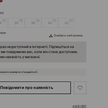
о)
4
36
38
40
42
ірів
Знайдіть свій розмір
раз недоступний в Інтернеті. Підпишіться на
і ми повідомимо вас, коли він стане доступним,
мо наявність у магазині.
 оцінили розмір як стандартний.
Повідомити про наявність
4,6/5
(
187
)