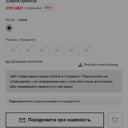
Широкі джинси
599
UAH
-56%
1 359
UAH
Колір
-
сірий
Розмір
(продано)
32
34
36
38
40
42
Довідник розмірів
Знайдіть свій розмір
Цей товар зараз недоступний в Інтернеті. Підпишіться на
сповіщення, і ми повідомимо вас, коли він стане доступним,
або перевіримо наявність у магазині.
Підказка
Клієнти оцінили розмір як стандартний.
Повідомити про наявність