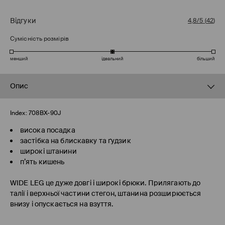
Відгуки
4,8/5
(
42
)
Сумісність розмірів
менший
ідеальний
більший
Опис
Index:
708BX-90J
висока посадка
застібка на блискавку та ґудзик
широкі штанини
п’ять кишень
WIDE LEG
це дуже довгі і широкі брюки. Прилягають до
талії і верхньої частини стегон, штанина розширюється
внизу і опускається на взуття.