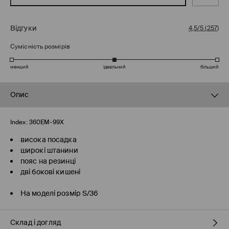
Відгуки
4,5/5
(
257
)
Сумісність розмірів
менший
ідеальний
більший
Опис
Index:
360EM-99X
висока посадка
широкі штанини
пояс на резинці
дві бокові кишені
На моделі розмір S/36
Склад і догляд