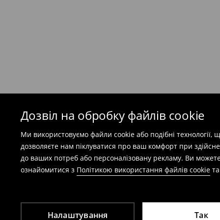
199 UAH
/ Оплата при отриманні
(
49 грн
при покупці на суму понад 1600 грн)
Безкоштовна доставка при замовленні тов
⟶
Детальніше
Попереджаємо, якщо сума замовлення пер
(враховуючи кошти доставки), вартість по
залежати від додаткової оплати податку.
Дозвіл на обробку файлів cookie
Правила повернення
Ми використовуємо файли cookie або подібні технології,
Ви можете повернути товар в інтернет-маг
дозволяєте нам піклуватися про ваш комфорт при здійсне
заповнивши форму на сайті.
до ваших потреб або персоналізовану рекламу. Ви можете
⟶
Детальніше
ознайомитися з
Політикою використання файлів cookie
т
Налаштування
Так