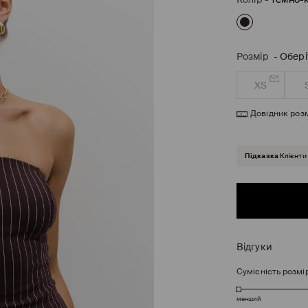
Розмір
-
Обері
XS
Довідник розм
Підказка
Клієнти
Відгуки
Сумісність розмі
менший