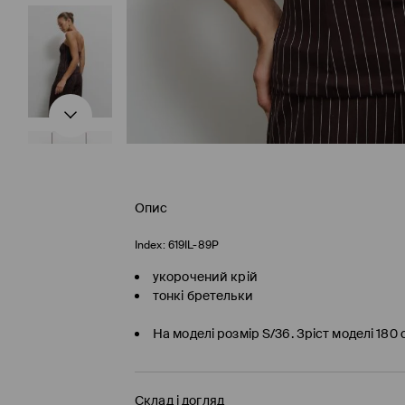
Опис
Index:
619IL-89P
укорочений крій
тонкі бретельки
На моделі розмір S/36. Зріст моделі 180
Склад і догляд