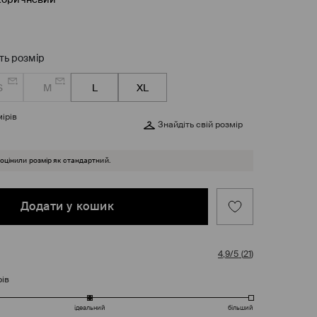
ть розмір
S
M
L
XL
ірів
Знайдіть свій розмір
 оцінили розмір як стандартний.
Додати у кошик
4,9/5
(
21
)
рів
ідеальний
більший