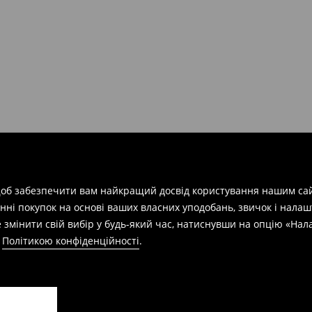
арів
на суму від 1600 грн.
евищує еквівалент 150 євро
силки при отриманні буде
 щоб забезпечити вам найкращий досвід користування нашим сай
азин протягом 30 днів,
нні покупок на основі ваших власних уподобань, звичок і нала
 змінити свій вибір у будь-який час, натиснувши на опцію «На
а
Політикою конфіденційності
.