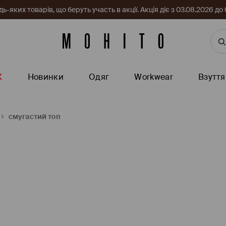
-яких товарів, що беруть участь в акції. Акція діє з 03.08.2026 
Ж
Новинки
Одяг
Workwear
Взуття
смугастий топ