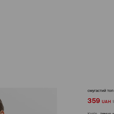
смугастий топ
359
UAH
Колір
-
темно-