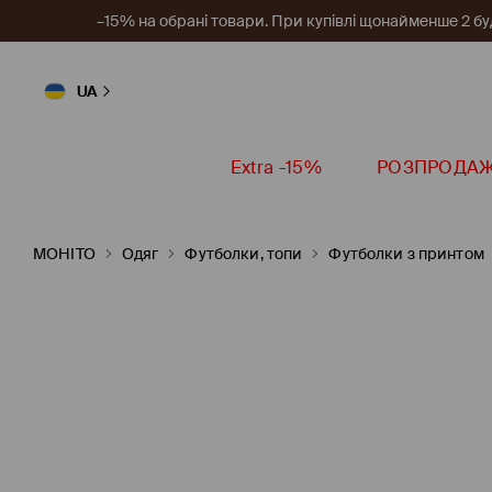
–15% на обрані товари. При купівлі щонайменше 2 будь
UA
Extra -15%
РОЗПРОДА
MOHITO
Одяг
Футболки, топи
Футболки з принтом