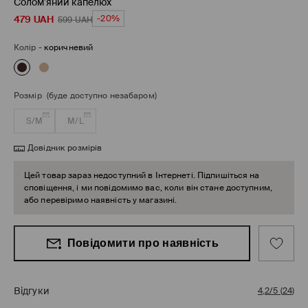
Солом’яний капелюх
479
UAH
-20%
599
UAH
Колір
-
коричневий
Розмір
(буде доступно незабаром)
S/M
M/L
Довідник розмірів
Цей товар зараз недоступний в Інтернеті. Підпишіться на
сповіщення, і ми повідомимо вас, коли він стане доступним,
або перевіримо наявність у магазині.
Повідомити про наявність
Відгуки
4,2/5
(
24
)