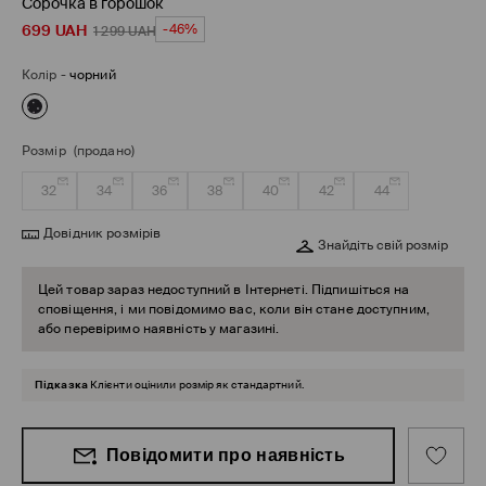
Сорочка в горошок
699
UAH
-46%
1 299
UAH
Колір
-
чорний
Розмір
(продано)
32
34
36
38
40
42
44
Довідник розмірів
Знайдіть свій розмір
Цей товар зараз недоступний в Інтернеті. Підпишіться на
сповіщення, і ми повідомимо вас, коли він стане доступним,
або перевіримо наявність у магазині.
Підказка
Клієнти оцінили розмір як стандартний.
Повідомити про наявність