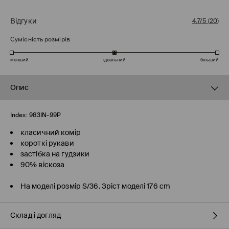
Відгуки
4,7/5
(
20
)
Сумісність розмірів
менший
ідеальний
більший
Опис
Index:
983IN-99P
класичний комір
короткі рукави
застібка на ґудзики
90% віскоза
На моделі розмір S/36. Зріст моделі 176 cm
Склад і догляд