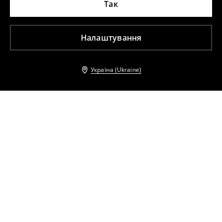
Так
Налаштування
Україна (Ukraine)
Інші клієнти також обрали
Сорочка з високим вмістом бавовни
Сорочка з високим вмістом льону