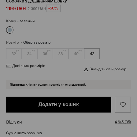
Сорочка з додаванням шовкy
1 199
UAH
-50%
2 399
UAH
Колір
-
зелений
Розмір
-
Оберіть розмір
32
34
36
38
40
42
Довідник розмірів
Знайдіть свій розмір
Підказка
Клієнти оцінили розмір як стандартний.
Додати у кошик
Відгуки
4,6/5
(
35
)
Сумісність розмірів