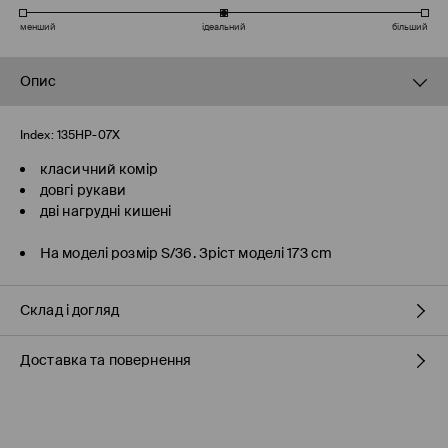
менший
ідеальний
більший
Опис
Index:
135HP-07X
класичний комір
довгі рукави
дві нагрудні кишені
На моделі розмір S/36. Зріст моделі 173 cm
Склад і догляд
Доставка та повернення
75% ВІСКОЗА, 25% ШОВК
Правила доставки