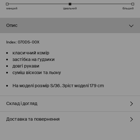
менший
ідеальний
більший
Опис
Index:
070DS-00X
класичний комір
застібка на ґудзики
довгі рукави
суміш віскози та льону
На моделі розмір S/36. Зріст моделі 179 cm
Склад і догляд
Доставка та повернення
70% ВІСКОЗА, 30% ЛЬОН
Правила доставки