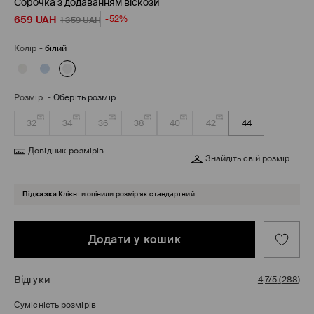
Сорочка з додаванням віскози
659
UAH
-52%
1 359
UAH
Колір
-
білий
Розмір
-
Оберіть розмір
32
34
36
38
40
42
44
Довідник розмірів
Знайдіть свій розмір
Підказка
Клієнти оцінили розмір як стандартний.
Додати у кошик
Відгуки
4,7/5
(
288
)
Сумісність розмірів