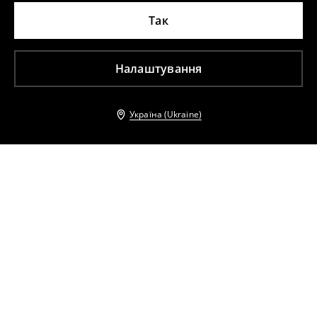
Так
Налаштування
Україна (Ukraine)
Інші клієнти також обрали