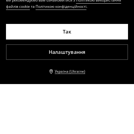
ми рекомендуємо вам ознайомитися з
Політикою використання
файлів cookie
та
Політикою конфіденційності
.
Так
Налаштування
Україна (Ukraine)