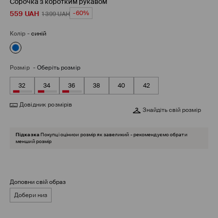
Сорочка з коротким рукавом
559
UAH
-60%
1 399
UAH
Колір
-
синій
Розмір
-
Оберіть розмір
32
34
36
38
40
42
Довідник розмірів
Знайдіть свій розмір
Підказка
Покупці оціниои розмір як завеликий - рекомендуємо обрати
менший розмір
Доповни свій образ
Добери низ