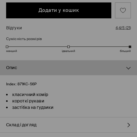
Додати у кошик
Відгуки
4,4/5
(
21
)
Сумісність розмірів
менший
ідеальний
більший
Опис
Index:
871KC-56P
класичний комір
короткі рукави
застібка на ґудзики
Склад і догляд