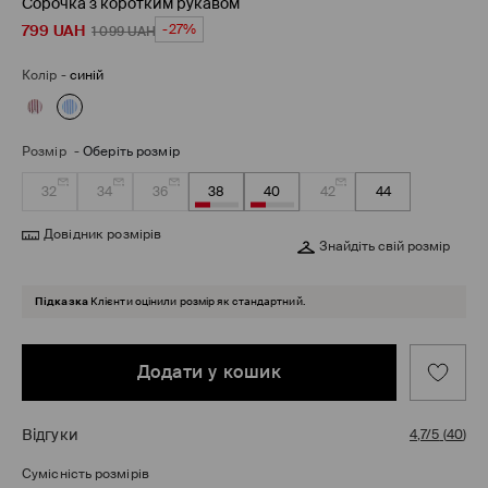
Сорочка з коротким рукавом
799
UAH
-27%
1 099
UAH
Колір
-
синій
Розмір
-
Оберіть розмір
32
34
36
38
40
42
44
Довідник розмірів
Знайдіть свій розмір
Підказка
Клієнти оцінили розмір як стандартний.
Додати у кошик
Відгуки
4,7/5
(
40
)
Сумісність розмірів