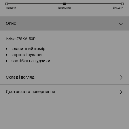
менший
ідеальний
більший
Опис
Index:
278KV-50P
класичний комір
короткі рукави
застібка на ґудзики
Склад і догляд
Доставка та повернення
100% БАВОВНА
Правила доставки
Пункті відбору Meest ПОШТА
(7-11 робочих днів)
160 UAH
/ Оплата онлайн