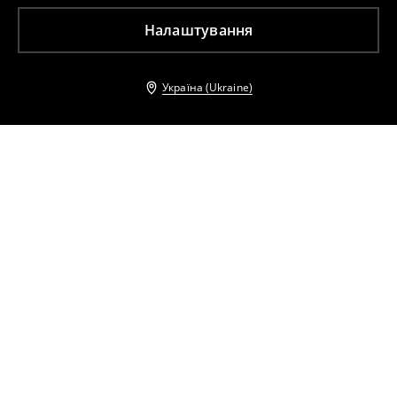
Налаштування
Україна (Ukraine)
Інші клієнти також обрали
Сорочка з коротким рукавом
Сорочка з коротким рукавом
599
UAH
1099
UAH
859
UAH
1299
UAH