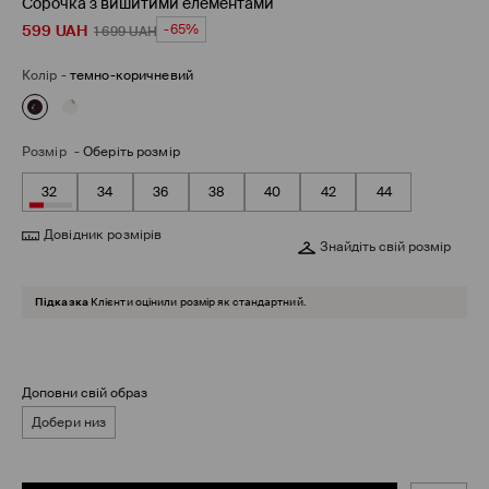
Сорочка з вишитими елементами
599
UAH
-65%
1 699
UAH
Колір
-
темно-коричневий
Розмір
-
Оберіть розмір
32
34
36
38
40
42
44
Довідник розмірів
Знайдіть свій розмір
Підказка
Клієнти оцінили розмір як стандартний.
Доповни свій образ
Добери низ