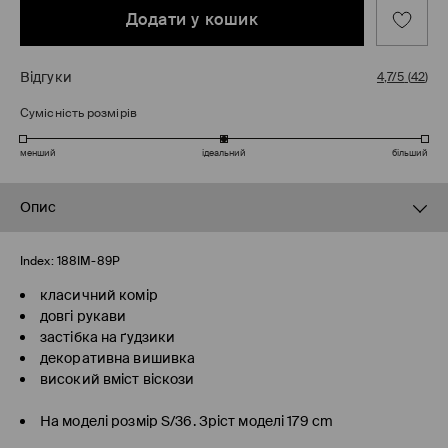
Додати у кошик
Відгуки
4,7/5
(
42
)
Сумісність розмірів
менший
ідеальний
більший
Опис
Index:
188IM-89P
класичний комір
довгі рукави
застібка на ґудзики
декоративна вишивка
високий вміст віскози
На моделі розмір S/36. Зріст моделі 179 cm