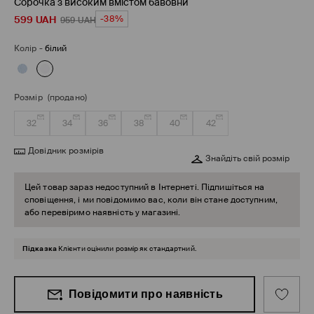
Сорочка з високим вмістом бавовни
599
UAH
-38%
959
UAH
Колір
-
білий
Розмір
(продано)
32
34
36
38
40
42
Довідник розмірів
Знайдіть свій розмір
Цей товар зараз недоступний в Інтернеті. Підпишіться на
сповіщення, і ми повідомимо вас, коли він стане доступним,
або перевіримо наявність у магазині.
Підказка
Клієнти оцінили розмір як стандартний.
Повідомити про наявність