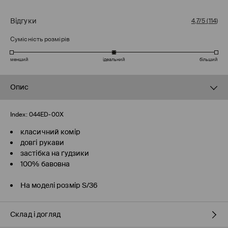
Відгуки
4,7/5
(
114
)
Сумісність розмірів
менший
ідеальний
більший
Опис
Index:
044ED-00X
класичний комір
довгі рукави
застібка на ґудзики
100% бавовна
На моделі розмір S/36
Склад і догляд