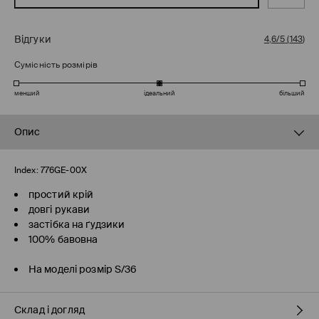
Відгуки
4,6/5
(
143
)
Сумісність розмірів
менший
ідеальний
більший
Опис
Index:
776GE-00X
простий крій
довгі рукави
застібка на ґудзики
100% бавовна
На моделі розмір S/36
Склад і догляд