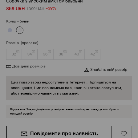
Сорочка з високим вмістом бавовни
859
UAH
-39%
1 399
UAH
Колір
-
білий
Розмір
(продано)
32
34
36
38
40
42
Довідник розмірів
Знайдіть свій розмір
Цей товар зараз недоступний в Інтернеті. Підпишіться на
сповіщення, і ми повідомимо вас, коли він стане доступним,
або перевіримо наявність у магазині.
Підказка
Покупці оціниои розмір як завеликий - рекомендуємо обрати
менший розмір
Повідомити про наявність