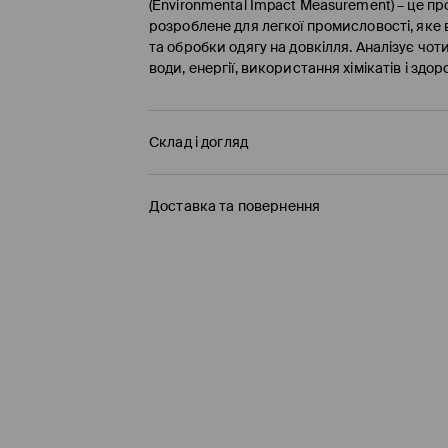
(Environmental Impact Measurement) – це п
розроблене для легкої промисловості, яке
та обробки одягу на довкілля. Аналізує чо
води, енергії, використання хімікатів і здор
Склад і догляд
Доставка та повернення
Правила доставки
Пункті відбору Meest ПОШТА
(7-11 робочих 
160 UAH
/ Оплата онлайн
Пункті відбору Нова ПОШТА
(7-11 робочих 
160 UAH
/ Оплата онлайн
Пункті відбору Meest ПОШТА
(
7-11
робочих 