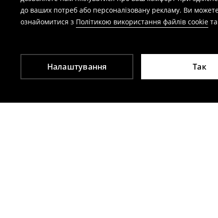
заповнивши форму на сайті.
до ваших потреб або персоналізовану рекламу. Ви можете
⟶
Детальніше
ознайомитися з
Політикою використання файлів cookie
т
Налаштування
Так