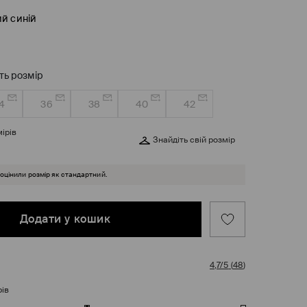
й синій
ть розмір
4
36
38
40
42
ірів
Знайдіть свій розмір
 оцінили розмір як стандартний.
Додати у кошик
4,7/5
(
48
)
рів