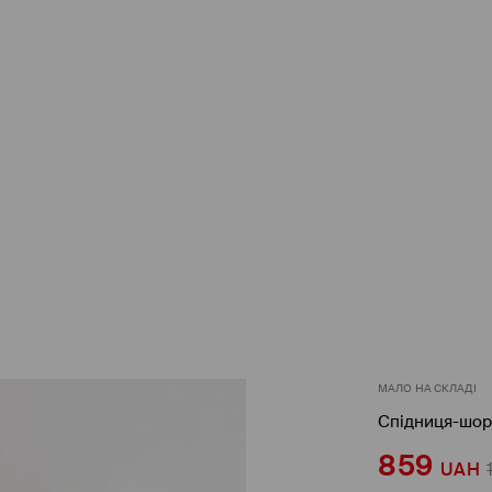
МАЛО НА СКЛАДІ
Спідниця-шор
859
UAH