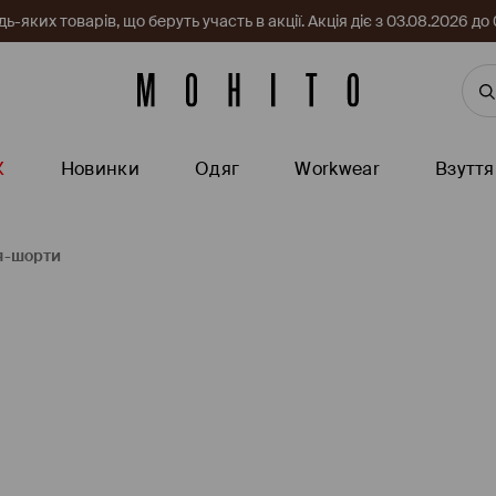
-яких товарів, що беруть участь в акції. Акція діє з 03.08.2026 
Ж
Новинки
Одяг
Workwear
Взуття
я-шорти