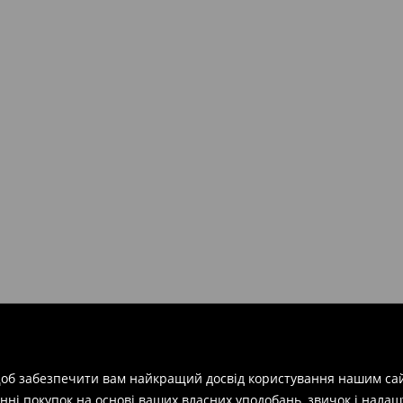
арів
на суму від 1600 грн.
евищує еквівалент 150 євро
силки при отриманні буде
 щоб забезпечити вам найкращий досвід користування нашим сай
азин протягом 30 днів,
нні покупок на основі ваших власних уподобань, звичок і нала