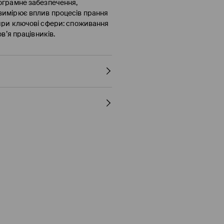
рограмне забезпечення,
 вимірює вплив процесів прання
тири ключові сфери: споживання
ов’я працівників.
днів)
днів)
днів)