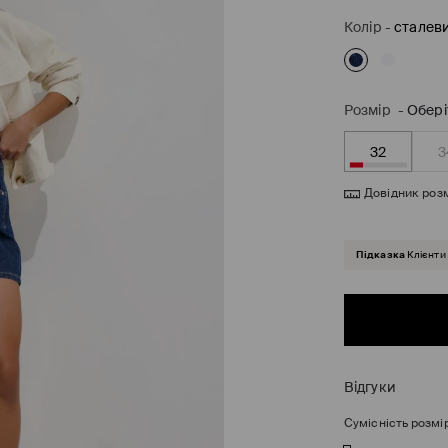
Колір
-
сталеви
Розмір
-
Обері
32
3
Довідник розм
Підказка
Клієнти
Відгуки
Сумісність розмі