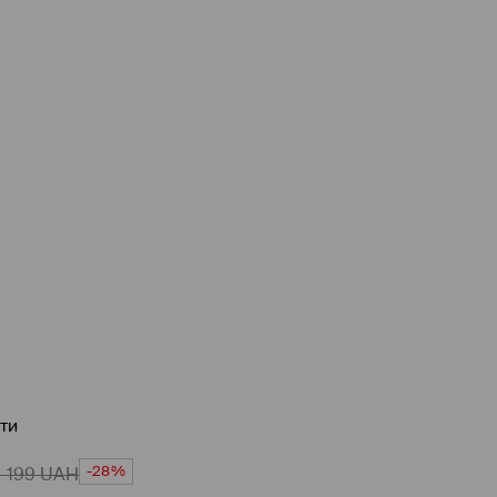
ти
-28%
1 199
UAH