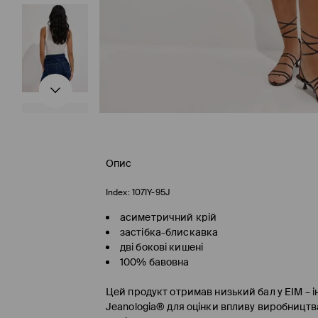
Опис
Index:
107IY-95J
асиметричний крій
застібка-блискавка
дві бокові кишені
100% бавовна
Цей продукт отримав низький бал у EIM – і
Jeanologia® для оцінки впливу виробництва