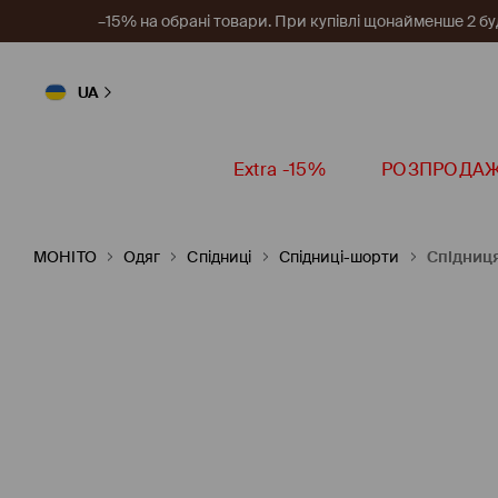
–15% на обрані товари. При купівлі щонайменше 2 будь
UA
Extra -15%
РОЗПРОДА
MOHITO
Одяг
Спідниці
Спідниці-шорти
Спідниц