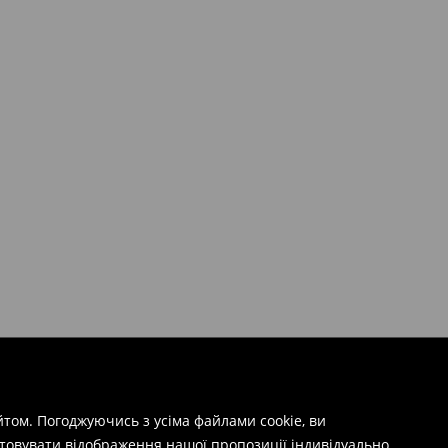
том. Погоджуючись з усіма файлами cookie, ви
штовувати відображення нашої пропозиції індивідуально