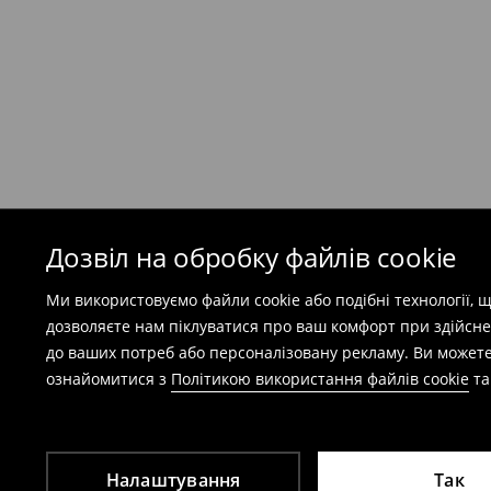
199 UAH
/ Оплата при отриманні
(
49 грн
при покупці на суму понад 1600 грн)
Безкоштовна доставка при замовленні тов
⟶
Детальніше
Попереджаємо, якщо сума замовлення пер
(враховуючи кошти доставки), вартість по
залежати від додаткової оплати податку.
Дозвіл на обробку файлів cookie
Правила повернення
Ми використовуємо файли cookie або подібні технології,
Ви можете повернути товар в інтернет-маг
дозволяєте нам піклуватися про ваш комфорт при здійсне
заповнивши форму на сайті.
до ваших потреб або персоналізовану рекламу. Ви можете
⟶
Детальніше
ознайомитися з
Політикою використання файлів cookie
т
Налаштування
Так