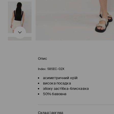
Опис
Index:
585EC-02X
асиметричний крій
висока посадка
збоку застібка-блискавка
50% бавовна
Склад і догляд