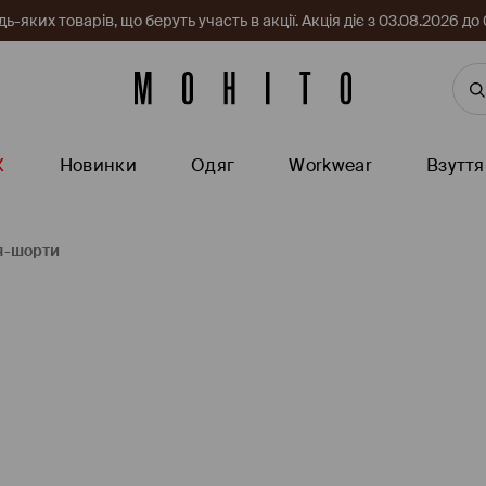
-яких товарів, що беруть участь в акції. Акція діє з 03.08.2026 
Ж
Новинки
Одяг
Workwear
Взуття
я-шорти