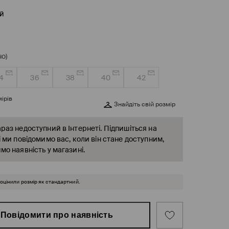
й
о)
4
36
38
40
42
ірів
Знайдіть свій розмір
раз недоступний в Інтернеті. Підпишіться на
і ми повідомимо вас, коли він стане доступним,
мо наявність у магазині.
 оцінили розмір як стандартний.
Повідомити про наявність