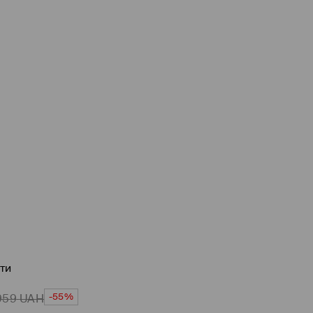
ти
-55%
959
UAH