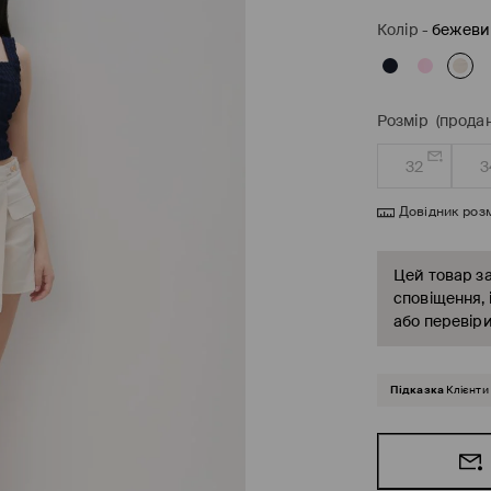
Колір
-
бежеви
Розмір
(продан
32
3
Довідник розм
Цей товар за
сповіщення, 
або перевіри
Підказка
Клієнти