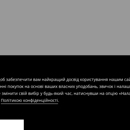
арів
на суму від 1600 грн.
евищує еквівалент 150 євро
силки при отриманні буде
 щоб забезпечити вам найкращий досвід користування нашим сай
азин протягом 30 днів,
нні покупок на основі ваших власних уподобань, звичок і нала
 змінити свій вибір у будь-який час, натиснувши на опцію «На
а
Політикою конфіденційності
.