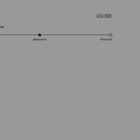
5/5
(
108
)
рів
ідеальний
більший