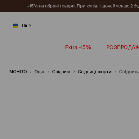
–15% на обрані товари. При купівлі щонайменше 2 будь
UA
Extra -15%
РОЗПРОДА
MOHITO
Одяг
Спідниці
Спідниці-шорти
Спідниц