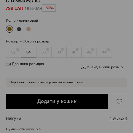
Стьобана куртка
799
UAH
-60%
1 999
UAH
Колір
-
оливковий
Розмір
-
Оберіть розмір
32
34
36
38
40
42
44
Довідник розмірів
Знайдіть свій розмір
Підказка
Клієнти оцінили розмір як стандартний.
Додати у кошик
Відгуки
4,8/5
(
277
)
Сумісність розмірів