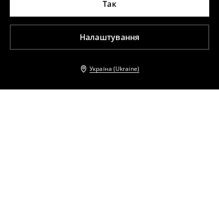
Так
Налаштування
Україна (Ukraine)
Інші клієнти також обрали
Стьобана куртка
Стьобана куртка