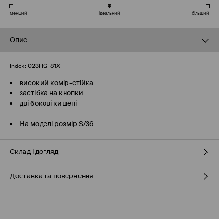
менший
ідеальний
більший
Опис
Index:
023HG-81X
високий комір-стійка
застібка на кнопки
дві бокові кишені
На моделі розмір S/36
Склад і догляд
Доставка та повернення
100% ПОЛІАМІД
Правила доставки