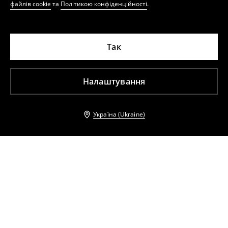
файлів cookie
та
Політикою конфіденційності
.
Так
Налаштування
Україна (Ukraine)