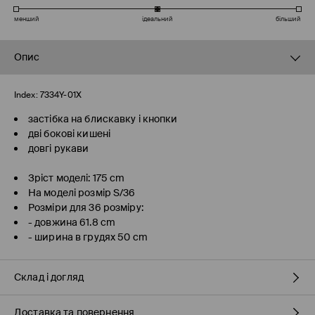
менший
ідеальний
більший
Опис
Index:
7334Y-01X
застібка на блискавку і кнопки
дві бокові кишені
довгі рукави
Зріст моделі: 175 cm
На моделі розмір S/36
Розміри для 36 розміру:
- довжина 61.8 cm
- ширина в грудях 50 cm
Склад і догляд
Доставка та повернення