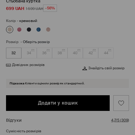
Стьобана куртка
699
UAH
-56%
1 599
UAH
Колір
-
кремовий
Розмір
-
Оберіть розмір
32
34
36
38
40
42
44
Довідник розмірів
Знайдіть свій розмір
Підказка
Клієнти оцінили розмір як стандартний.
Додати у кошик
Відгуки
4,7/5
(
309
)
Сумісність розмірів