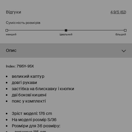
Відгуки
4,9/5
(
62
)
Сумісність розмірів
менший
ідеальний
більший
Опис
Index:
7195Y-95X
великий каптур
довгі рукави
застібка на блискавку і кнопки
дві бокові кишені
пояс у комплекті
Зріст моделі: 176 cm
На моделі розмір S/36
Розміри для 36 розміру: