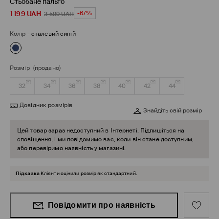
Стьобане пальто
1 199
UAH
-67%
3 599
UAH
Колір
-
сталевий синій
Розмір
(продано)
32
34
36
38
40
42
44
Довідник розмірів
Знайдіть свій розмір
Цей товар зараз недоступний в Інтернеті. Підпишіться на
сповіщення, і ми повідомимо вас, коли він стане доступним,
або перевіримо наявність у магазині.
Підказка
Клієнти оцінили розмір як стандартний.
Повідомити про наявність