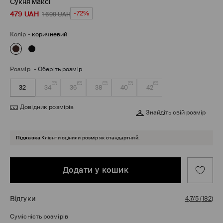
Сукня максі
479
UAH
-72%
1 699
UAH
Колір
-
коричневий
Розмір
-
Оберіть розмір
32
34
36
38
40
42
Довідник розмірів
Знайдіть свій розмір
Підказка
Клієнти оцінили розмір як стандартний.
Додати у кошик
Відгуки
4,7/5
(
182
)
Сумісність розмірів