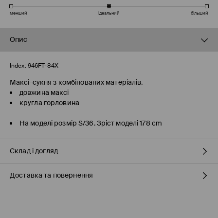
менший
ідеальний
більший
Опис
Index:
946FT-84X
Максі-сукня з комбінованих матеріалів.
довжина максі
кругла горловина
На моделі розмір S/36. Зріст моделі 178 cm
Склад і догляд
Доставка та повернення
100% ПОЛІЕСТЕР
Правила доставки