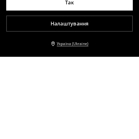
Так
Налаштування
Україна (Ukraine)
Інші клієнти також обрали
Сукня максі
Сукня міді з відкритими плечима