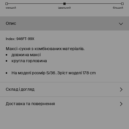
менший
ідеальний
більший
Опис
Index:
946FT-99X
Максі-сукня з комбінованих матеріалів.
довжина максі
кругла горловина
На моделі розмір S/36. Зріст моделі 178 cm
Склад і догляд
Доставка та повернення
100% ПОЛІЕСТЕР
Правила доставки