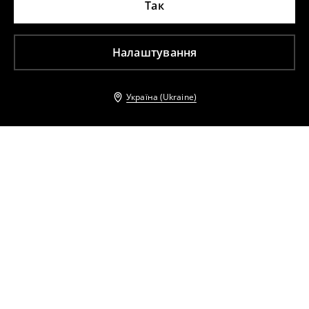
Так
Налаштування
Україна (Ukraine)
Інші клієнти також обрали
Сукня максі
Бавовняна сукня максі