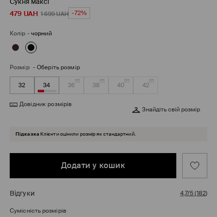
Сукня максі
479
UAH
-72%
1 699
UAH
Колір
-
чорний
Розмір
-
Оберіть розмір
32
34
36
38
40
42
Довідник розмірів
Знайдіть свій розмір
Підказка
Клієнти оцінили розмір як стандартний.
Додати у кошик
Відгуки
4,7/5
(
182
)
Сумісність розмірів