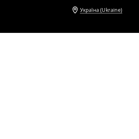
Україна (Ukraine)
Сукня міді крою типу А
1599
UAH
2199
UAH