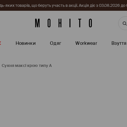
-яких товарів, що беруть участь в акції. Акція діє з 03.08.2026 
Ж
Новинки
Одяг
Workwear
Взуття
Сукня максі крою типу А