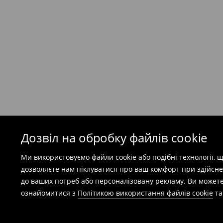
Кур'єр Meest ПОШТА
(
7-11
робочих днів)
199 UAH
/ Оплата при отриманні
(
49 грн
при покупці на суму понад 1600 грн)
Безкоштовна доставка при замовленні тов
⟶
Детальніше
Попереджаємо, якщо сума замовлення пер
(враховуючи кошти доставки), вартість по
залежати від додаткової оплати податку.
Дозвіл на обробку файлів cookie
Правила повернення
Ми використовуємо файли cookie або подібні технології,
Ви можете повернути товар в інтернет-маг
дозволяєте нам піклуватися про ваш комфорт при здійсне
заповнивши форму на сайті.
до ваших потреб або персоналізовану рекламу. Ви можете
⟶
Детальніше
ознайомитися з
Політикою використання файлів cookie
т