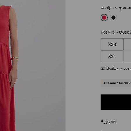
Колір
-
червон
Розмір
-
Обері
XXS
XXL
Довідник розм
Підказка
Клієнти
Відгуки