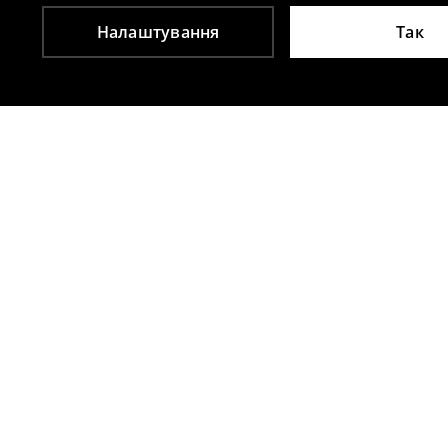
Налаштування
Так
Інші клієнти також обрали
Сукня максі крою типу А
Розкльошена
1099
UAH
1299
UAH
1699
UAH
209