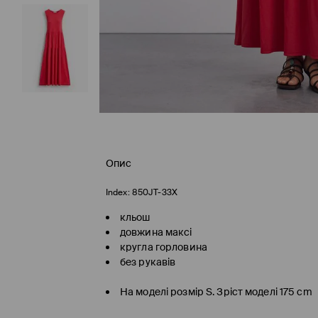
Опис
Index:
850JT-33X
кльош
довжина максі
кругла горловина
без рукавів
На моделі розмір S. Зріст моделі 175 cm