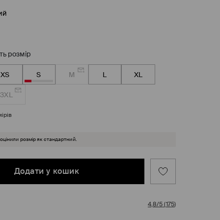
ий
ть розмір
XS
S
M
L
XL
3XL
ірів
 оцінили розмір як стандартний.
Додати у кошик
4,8/5
(
175
)