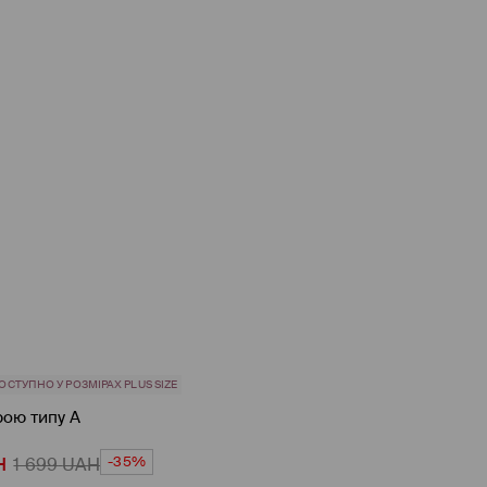
ОСТУПНО У РОЗМІРАХ PLUS SIZE
рою типу А
-35%
H
1 699
UAH