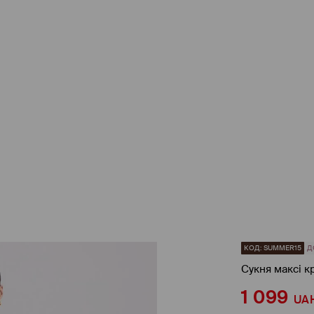
КОД: SUMMER15
Д
Сукня максі к
1 099
UA