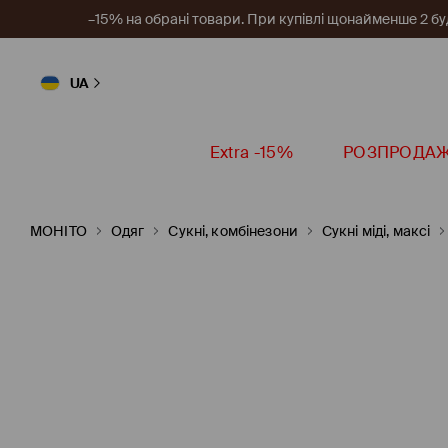
–15% на обрані товари. При купівлі щонайменше 2 будь
UA
Extra -15%
РОЗПРОДА
MOHITO
Одяг
Сукні, комбінезони
Сукні міді, максі