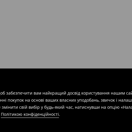
арів
на суму від 1600 грн.
евищує еквівалент 150 євро
силки при отриманні буде
 щоб забезпечити вам найкращий досвід користування нашим сай
азин протягом 30 днів,
нні покупок на основі ваших власних уподобань, звичок і нала
 змінити свій вибір у будь-який час, натиснувши на опцію «На
а
Політикою конфіденційності
.