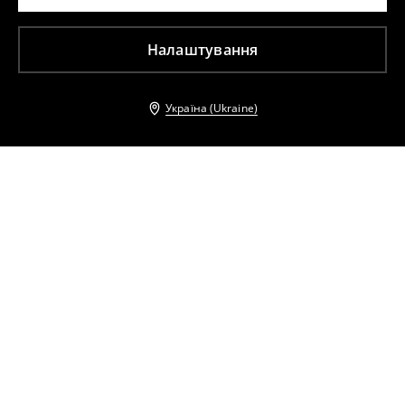
Налаштування
Україна (Ukraine)
Інші клієнти також обрали
Сукня міді
Шифонова максі сукня
699
UAH
2099
UAH
899
UAH
2099
UAH