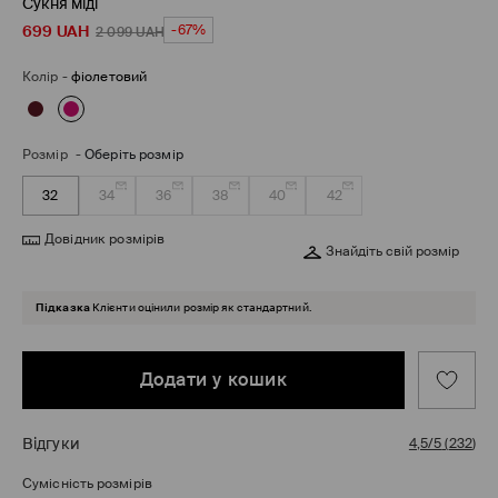
Сукня міді
699
UAH
-67%
2 099
UAH
Колір
-
фіолетовий
Розмір
-
Оберіть розмір
32
34
36
38
40
42
Довідник розмірів
Знайдіть свій розмір
Підказка
Клієнти оцінили розмір як стандартний.
Додати у кошик
Відгуки
4,5/5
(
232
)
Сумісність розмірів