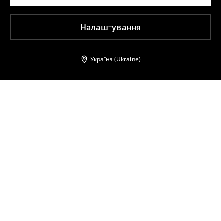
Налаштування
Україна (Ukraine)
Інші клієнти також обрали
Сукня міді на бретельках
Сукня максі
1799
UAH
479
UAH
1699
UAH