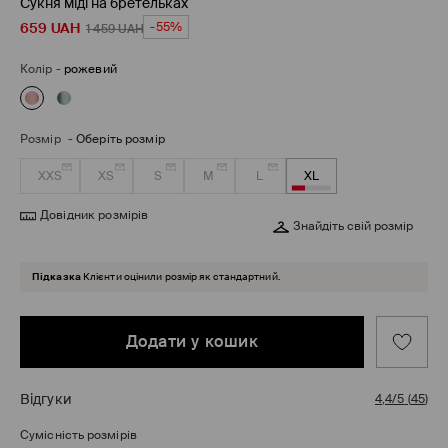
Сукня міді на бретельках
659
UAH
-55%
1 459
UAH
Колір
-
рожевий
Розмір
-
Оберіть розмір
XXS
XS
S
M
L
XL
Довідник розмірів
Знайдіть свій розмір
Підказка
Клієнти оцінили розмір як стандартний.
Додати у кошик
Відгуки
4,4/5
(
45
)
Сумісність розмірів