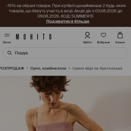
–15% на обрані товари. При купівлі щонайменше 2 будь-яких
товарів, що беруть участь в акції. Акція діє з 03.08.2026 до
09.08.2026. КОД: SUMMER15
Подивитися більше
Вибране
Увійти
Кошик
Меню
РОЗПРОДАЖ
Сукні, комбінезони
Сукня міді на бретельках