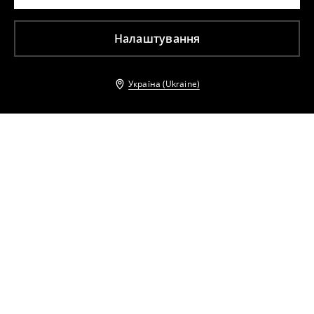
Налаштування
Україна (Ukraine)
Інші клієнти також обрали
Сукня міді з поясом
Сукня-сорочка міді
1499
UAH
2099
UAH
1499
UAH
2099
UAH