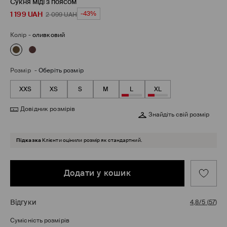
Сукня міді з поясом
1 199
UAH
-43%
2 099
UAH
Колір
-
оливковий
Розмір
-
Оберіть розмір
XXS
XS
S
M
L
XL
Довідник розмірів
Знайдіть свій розмір
Підказка
Клієнти оцінили розмір як стандартний.
Додати у кошик
Відгуки
4,8/5
(
57
)
Сумісність розмірів