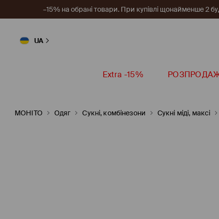
–15% на обрані товари. При купівлі щонайменше 2 будь
UA
Extra -15%
РОЗПРОДА
MOHITO
Одяг
Сукні, комбінезони
Сукні міді, максі