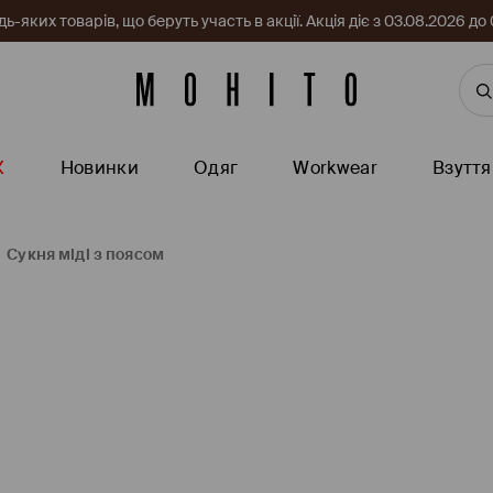
-яких товарів, що беруть участь в акції. Акція діє з 03.08.2026 
Ж
Новинки
Одяг
Workwear
Взуття
Сукня міді з поясом