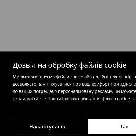
(
49 грн
при покупці на суму понад 1600 грн)
Безкоштовна доставка при замовленні тов
⟶
Детальніше
Попереджаємо, якщо сума замовлення пер
(враховуючи кошти доставки), вартість по
залежати від додаткової оплати податку.
Дозвіл на обробку файлів cookie
Правила повернення
Ми використовуємо файли cookie або подібні технології,
Ви можете повернути товар в інтернет-маг
дозволяєте нам піклуватися про ваш комфорт при здійсне
заповнивши форму на сайті.
до ваших потреб або персоналізовану рекламу. Ви можете
⟶
Детальніше
ознайомитися з
Політикою використання файлів cookie
т
Налаштування
Так