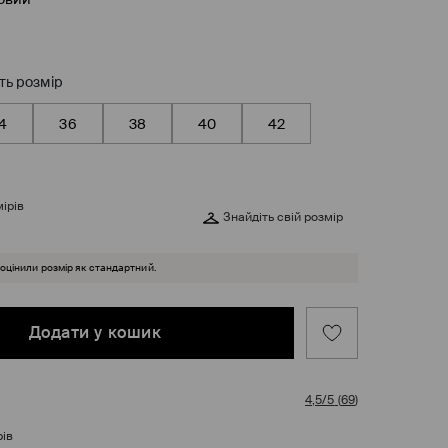
ть розмір
4
36
38
40
42
ірів
Знайдіть свій розмір
 оцінили розмір як стандартний.
Додати у кошик
4,5/5
(
69
)
рів