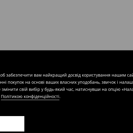
арів
на суму від 1600 грн.
евищує еквівалент 150 євро
силки при отриманні буде
 щоб забезпечити вам найкращий досвід користування нашим сай
азин протягом 30 днів,
нні покупок на основі ваших власних уподобань, звичок і нала
 змінити свій вибір у будь-який час, натиснувши на опцію «На
а
Політикою конфіденційності
.