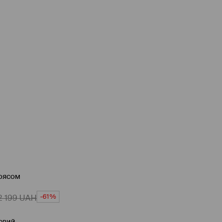
поясом
-61%
2 199
UAH
овий