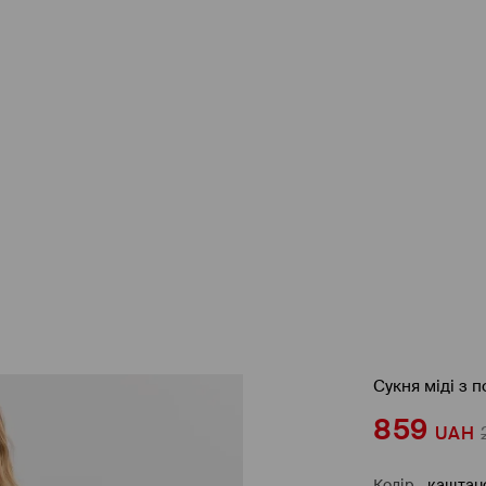
Сукня міді з 
859
UAH
Колір
-
каштан