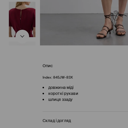
Опис
Index:
845JW-83X
довжина міді
короткі рукави
шлиця ззаду
Склад і догляд