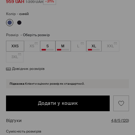
959
UAH
-31%
1 399
UAH
Колір
-
синій
Розмір
-
Оберіть розмір
XXS
XS
S
M
L
XL
XXL
3XL
Довідник розмірів
Підказка
Клієнти оцінили розмір як стандартний.
Додати у кошик
Відгуки
4,8/5
(
120
)
Сумісність розмірів