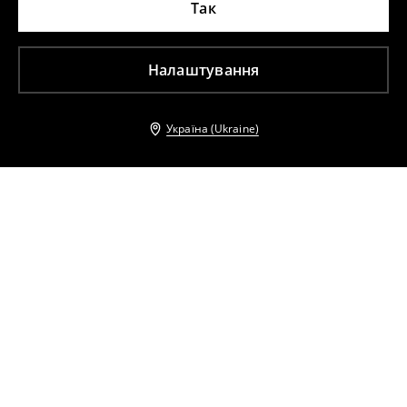
Так
Налаштування
Україна (Ukraine)
Інші клієнти також обрали
Сукня міді з розрізом
Сукня-сорочка міді