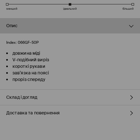
менший
ідеальний
більший
Опис
Index:
066GF-50P
довжина міді
V-подібний виріз
короткі рукави
зав’язка на поясі
проріз спереду
Склад і догляд
Доставка та повернення
97% ПОЛІЕСТЕР, 3% ЕЛАСТАН
Правила доставки