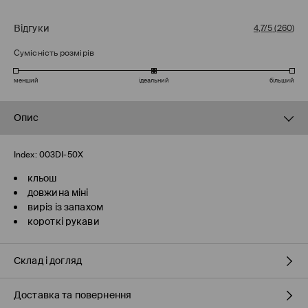
Відгуки
4,7/5
(
260
)
Сумісність розмірів
менший
ідеальний
більший
Опис
Index:
003DI-50X
кльош
довжина міні
виріз із запахом
короткі рукави
Склад і догляд
Доставка та повернення
склад головної тканини
:
95% ПОЛІЕСТЕР, 5% ЕЛАСТАН