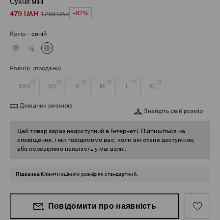
Сукня міні
479
UAH
-62%
1 259
UAH
Колір
-
синій
Розмір
(продано)
XXS
XS
S
M
L
XL
Довідник розмірів
Знайдіть свій розмір
Цей товар зараз недоступний в Інтернеті. Підпишіться на
сповіщення, і ми повідомимо вас, коли він стане доступним,
або перевіримо наявність у магазині.
Підказка
Клієнти оцінили розмір як стандартний.
Повідомити про наявність