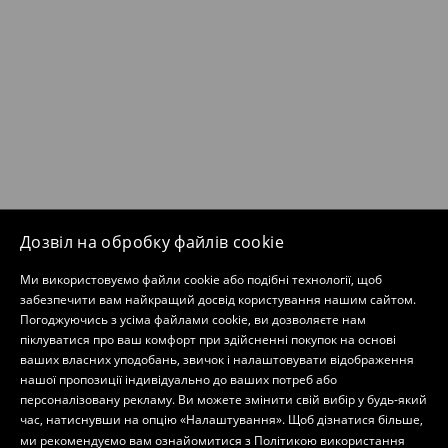
Дозвіл на обробку файлів cookie
Ми використовуємо файли cookie або подібні технології, щоб
забезпечити вам найкращий досвід користування нашим сайтом.
Погоджуючись з усіма файлами cookie, ви дозволяєте нам
піклуватися про ваш комфорт при здійсненні покупок на основі
ваших власних уподобань, звичок і налаштовувати відображення
нашої пропозиції індивідуально до ваших потреб або
персоналізовану рекламу. Ви можете змінити свій вибір у будь-який
час, натиснувши на опцію «Налаштування». Щоб дізнатися більше,
ми рекомендуємо вам ознайомитися з
Політикою використання