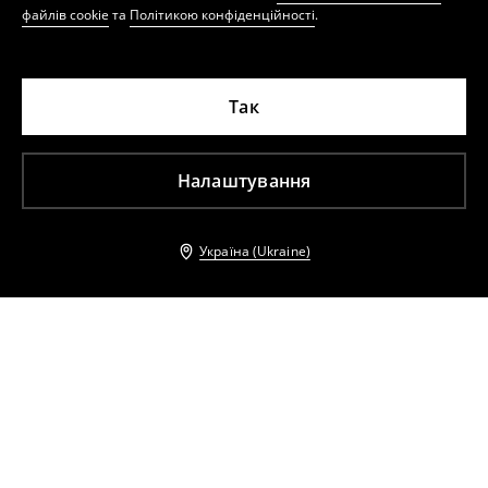
файлів cookie
та
Політикою конфіденційності
.
Так
Налаштування
Україна (Ukraine)