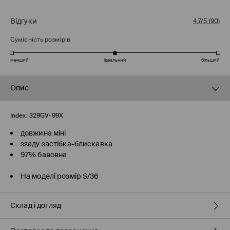
Відгуки
4,7/5
(
90
)
Сумісність розмірів
менший
ідеальний
більший
Опис
Index:
329GV-99X
довжина міні
ззаду застібка-блискавка
97% бавовна
На моделі розмір S/36
Склад і догляд