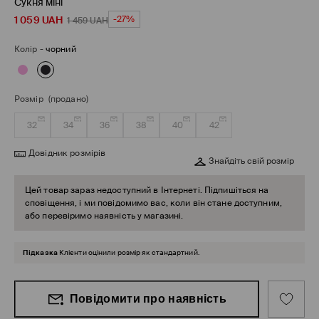
Сукня міні
1 059
UAH
-27%
1 459
UAH
Колір
-
чорний
Розмір
(продано)
32
34
36
38
40
42
Довідник розмірів
Знайдіть свій розмір
Цей товар зараз недоступний в Інтернеті. Підпишіться на
сповіщення, і ми повідомимо вас, коли він стане доступним,
або перевіримо наявність у магазині.
Підказка
Клієнти оцінили розмір як стандартний.
Повідомити про наявність