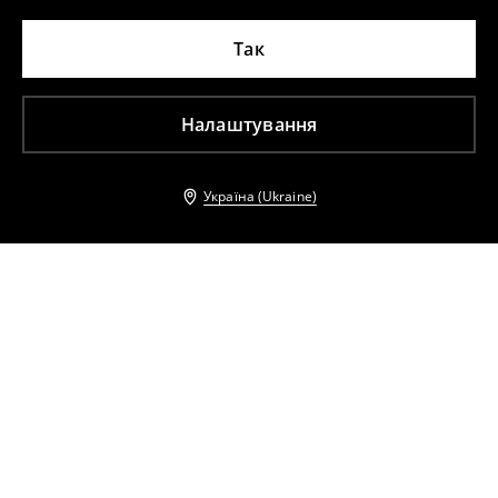
Так
Налаштування
Україна (Ukraine)
Інші клієнти також обрали