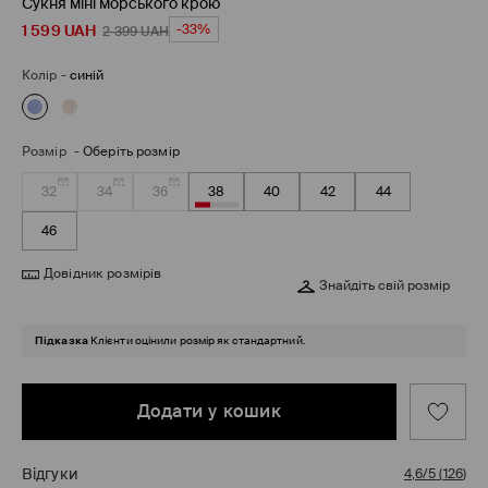
Сукня міні морського крою
1 599
UAH
-33%
2 399
UAH
Колір
-
синій
Розмір
-
Оберіть розмір
32
34
36
38
40
42
44
46
Довідник розмірів
Знайдіть свій розмір
Підказка
Клієнти оцінили розмір як стандартний.
Додати у кошик
Відгуки
4,6/5
(
126
)