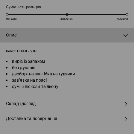
Сумісність розмірів
менший
ідеальний
більший
Опис
Index:
009JL-50P
виріз із запахом
без рукавів
двобортна застібка на ґудзики
зав’язка на поясі
суміш віскози та льону
Склад і догляд
Доставка та повернення
70% ВІСКОЗА, 30% ЛЬОН